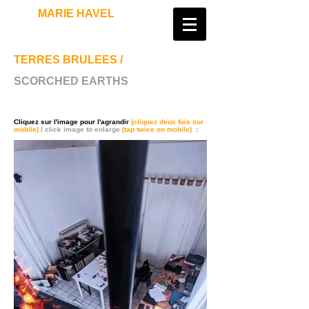
​MARIE HAVEL
ARTIST
TERRES BRULEES /
SCORCHED EARTHS
Marie Havel
Artiste site art
Cliquez sur l'image pour l'agrandir
(cliquez deux fois sur
mobile)
/ click image to enlarge
(tap twice on mobile)
: