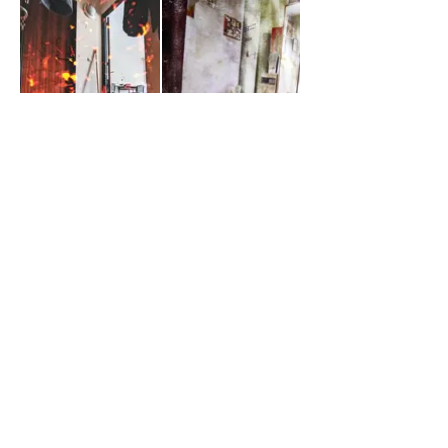
Gommage sur photographies, papier brillant, 15 x 10 cm
chaque,
M
arie Havel © ADAGP, Paris,
2
016.
Erased photographs, glossy paper, 15 x 10 cm each,
Marie Havel © ADAGP, Paris,
2
016.