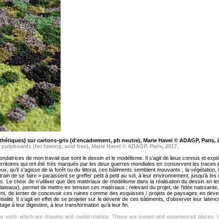
hétiques) sur cartons-gris (d'encadrement, ph neut
re),
Marie Havel © ADAGP, Paris,
 pulpboards (for faming, acid free),
Marie Havel © ADAGP, Paris,
2
017.
ondatrices de mon travail que sont le dessin et le modélisme. Il s’agit de lieux connus et exp
erritoires qui ont été très marqués par les deux guerres mondiales en conservent les traces p
x, qu’il s’agisse de la forêt ou du littoral, ces bâtiments semblent mouvants ; la végétation, 
rain de se faire » paraissent se greffer petit à petit au sol, à leur environnement, jusqu’à les 
. Le choix de n’utiliser que des matériaux de modélisme dans la réalisation du dessin en l
 plateaux), permet de mettre en tension ces matériaux ; relevant du projet, de l’idée naissant
ment, de tenter de concevoir ces ruines comme des esquisses / projets de paysages en deveni
alité. Il s’agit en effet de se projeter sur le devenir de ces bâtiments, d’observer leur late
ge à leur digestion, à leur transformation qu’à leur fin.
f my work which are drawing and model making. These are known and experienced places, h