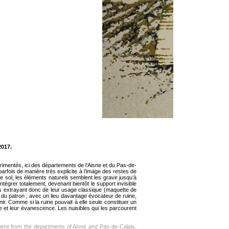
2
017.
érimentés, ici des départements de l’Aisne et du Pas-de-
arfois de manière très explicite à l’image des restes de
le sol, les éléments naturels semblent les gravir jusqu’à
intégrer totalement, devenant bientôt le support invisible
es extrayant donc de leur usage classique (maquette de
e, du patron ; avec un lieu davantage évocateur de ruine,
r. Comme si la ruine pouvait à elle seule constituer un
nce et leur évanescence. Les nuisibles qui les parcourent
ere from the departments of Aisne and Pas-de-Calais.